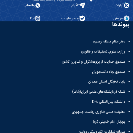
آپارات
تلگرام
واتساپ
سروش
پیام رسان بله
ایتا
پیوندها
دفتر مقام معظم رهبری
وزارت علوم، تحقیقات و فناوری
صندوق حمایت از پژوهشگران و فناوران کشور
صندوق رفاه دانشجویان
بنیاد نخبگان استان همدان
شبکه آزمایشگاه‌های علمی ایران(شاعا)
دانشگاه بین‌المللی D-۸
معاونت علمی فناوری ریاست جمهوری
پورتال امام خمینی (ره)
سامانه تدارکات الکترونیکی دولت