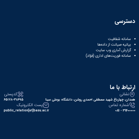
دسترسی
سامانه شفافیت
بیانیه صیانت از داده‌ها
گزارش آماری وب‌ سایت
سامانه فوریت‌های اداری (فؤاد)
ارتباط با ما
نشانی
کدپستی
همدان، چهارباغ شهید مصطفی احمدی روشن، دانشگاه بوعلی سینا
۶۵۱۷۸-۳۸۶۹۵
شماره تماس
پست الکترونیک
public_relation[at]basu.ac.ir
31400000 - 081