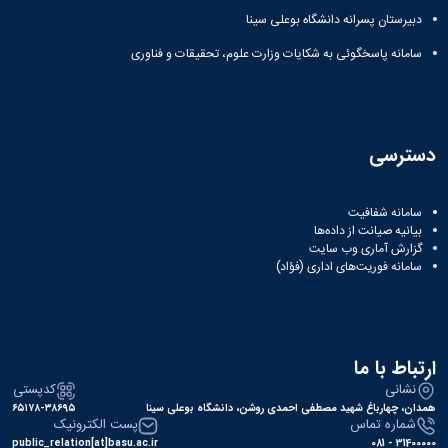
دبیرستان پسرانه دانشگاه بوعلی سینا
سامانه پاسخگوئی به شکایات وزارت علوم، تحقیقات و فناوری
دسترسی
سامانه شفافیت
بیانیه صیانت از داده‌ها
گزارش آماری وب‌ سایت
سامانه فوریت‌های اداری (فؤاد)
ارتباط با ما
نشانی
کدپستی
همدان، چهارباغ شهید مصطفی احمدی روشن، دانشگاه بوعلی سینا
۶۵۱۷۸-۳۸۶۹۵
شماره تماس
پست الکترونیک
public_relation[at]basu.ac.ir
31400000 - 081