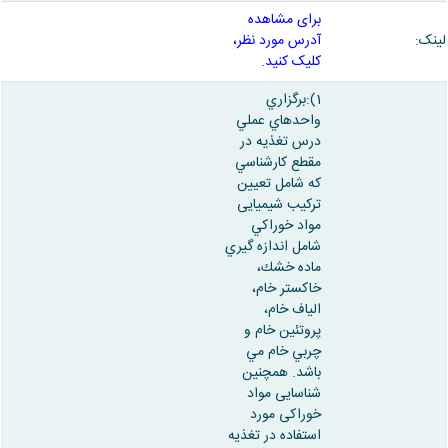
برای مشاهده
لینک:
آدرس مورد نظر،
کلیک کنید.
1):برگزاري
واحدهاي عملي
درس تغذيه در
مقطع كارشناسي
كه شامل تعیین
ترکیب شیمیایی
مواد خوراكي
شامل اندازه گيري
ماده خشك،
خاكستر خام،
الياف خام،
پروتئين خام و
چربي خام مي
باشد. همچنین
شناسایی مواد
خوراکی مورد
استفاده در تغذیه