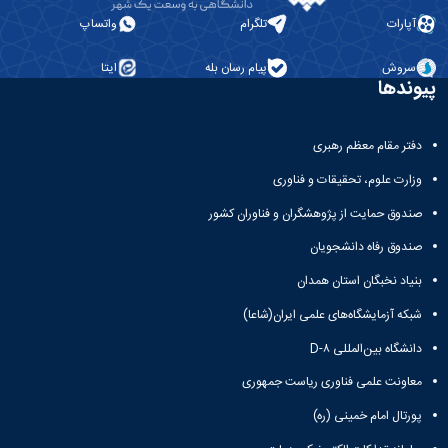
آپارات
تلگرام
واتساپ
سروش
پیام رسان بله
ایتا
پیوندها
دفتر مقام معظم رهبری
وزارت علوم، تحقیقات و فناوری
صندوق حمایت از پژوهشگران و فناوران کشور
صندوق رفاه دانشجویان
بنیاد نخبگان استان همدان
شبکه آزمایشگاه‌های علمی ایران(شاعا)
دانشگاه بین‌المللی D-۸
معاونت علمی فناوری ریاست جمهوری
پورتال امام خمینی (ره)