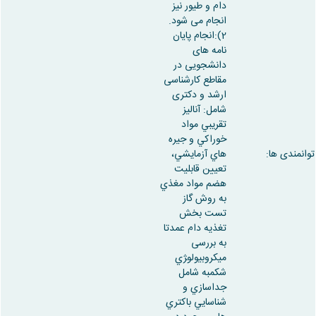
دام و طیور نیز
انجام می شود.
2):انجام پایان
نامه های
دانشجویی در
مقاطع کارشناسی
ارشد و دکتری
شامل: آناليز
تقريبي مواد
خوراكي و جيره
توانمندی ها:
هاي آزمايشي،
تعيين قابلیت
هضم مواد مغذي
به روش گاز
تست بخش
تغذيه دام عمدتا
به بررسی
ميكروبيولو‍ژي
شكمبه شامل
جداسازي و
شناسايي باكتري