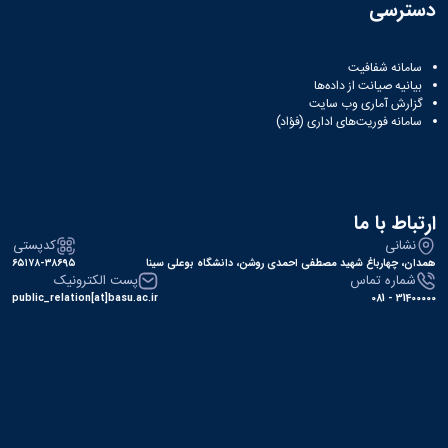
دسترسی
سامانه شفافیت
بیانیه صیانت از داده‌ها
گزارش آماری وب‌ سایت
سامانه فوریت‌های اداری (فؤاد)
ارتباط با ما
نشانی
کدپستی
همدان، چهارباغ شهید مصطفی احمدی روشن، دانشگاه بوعلی سینا
۶۵۱۷۸-۳۸۶۹۵
شماره تماس
پست الکترونیک
public_relation[at]basu.ac.ir
31400000 - 081