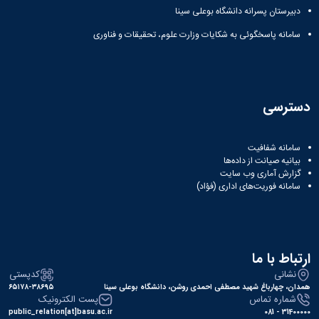
دبیرستان پسرانه دانشگاه بوعلی سینا
سامانه پاسخگوئی به شکایات وزارت علوم، تحقیقات و فناوری
دسترسی
سامانه شفافیت
بیانیه صیانت از داده‌ها
گزارش آماری وب‌ سایت
سامانه فوریت‌های اداری (فؤاد)
ارتباط با ما
نشانی
کدپستی
همدان، چهارباغ شهید مصطفی احمدی روشن، دانشگاه بوعلی سینا
۶۵۱۷۸-۳۸۶۹۵
شماره تماس
پست الکترونیک
public_relation[at]basu.ac.ir
31400000 - 081