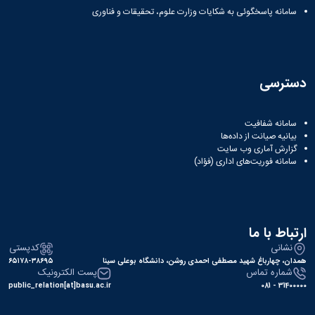
سامانه پاسخگوئی به شکایات وزارت علوم، تحقیقات و فناوری
دسترسی
سامانه شفافیت
بیانیه صیانت از داده‌ها
گزارش آماری وب‌ سایت
سامانه فوریت‌های اداری (فؤاد)
ارتباط با ما
نشانی
کدپستی
همدان، چهارباغ شهید مصطفی احمدی روشن، دانشگاه بوعلی سینا
۶۵۱۷۸-۳۸۶۹۵
شماره تماس
پست الکترونیک
public_relation[at]basu.ac.ir
31400000 - 081