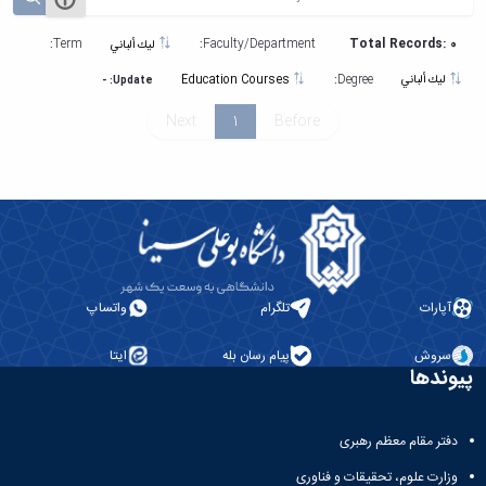
Term:
Faculty/Department:
Total Records: 0
ليك ألباني
Degree:
ليك ألباني
Education Courses
Update: -
Next
1
Before
آپارات
تلگرام
واتساپ
سروش
پیام رسان بله
ایتا
پیوندها
دفتر مقام معظم رهبری
وزارت علوم، تحقیقات و فناوری